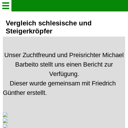
Willkommen
Vergleich schlesische und
Steigerkröpfer
Verein
Der Steigerkröpfer
Unser Zuchtfreund und Preisrichter Michael
Barbeito stellt uns einen Bericht zur
Aktuelles
Verfügung.
Dieser wurde gemeinsam mit Friedrich
Gruppenleben in Bildern
Günther erstellt.
Info - Heft 2026
Schaukataloge