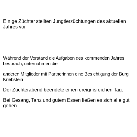
In eigener Sache....
Einige Züchter stellten Jungtierzüchtungen des aktuellen
Jahres vor.
Kontakt
Datenschutzerklärung
Während der Vorstand die Aufgaben des kommenden Jahres
besprach, unternahmen die
Impressum
anderen Mitglieder mit Partnerinnen eine Besichtigung der Burg
Kriebstein
Der Züchterabend beendete einen ereignisreichen Tag.
Bei Gesang, Tanz und gutem Essen ließen es sich alle gut
gehen.