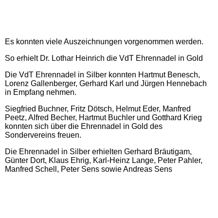
zu Besuch bei ....
Begründer des 1. deutschen
Es konnten viele Auszeichnungen vorgenommen werden.
RGZV
So erhielt Dr. Lothar Heinrich die VdT Ehrennadel in Gold
Die VdT Ehrennadel in Silber konnten Hartmut Benesch,
Historisch
Lorenz Gallenberger, Gerhard Karl und Jürgen Hennebach
in Empfang nehmen.
kleiner Taubenleitfaden - für
Siegfried Buchner, Fritz Dötsch, Helmut Eder, Manfred
Anfänger
Peetz, Alfred Becher, Hartmut Buchler und Gotthard Krieg
konnten sich über die Ehrennadel in Gold des
Sondervereins freuen.
Berichte & Links rund um
Die Ehrennadel in Silber erhielten Gerhard Bräutigam,
Tauben
Günter Dort, Klaus Ehrig, Karl-Heinz Lange, Peter Pahler,
Manfred Schell, Peter Sens sowie Andreas Sens
Archiv
Gästebuch