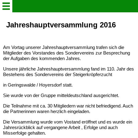
Willkommen
Jahreshauptversammlung 2016
Verein
Am Vortag unserer Jahreshauptversammlung trafen sich die
Mitglieder des Vorstandes des Sondervereins zur Besprechung
Der Steigerkröpfer
der Aufgaben des kommenden Jahres.
Unsere jährliche Jahreshauptversammlung fand im 110. Jahr des
Bestehens des Sondervereins der Steigerkröpferzucht
Aktuelles
in Geringswalde / Hoyersdorf statt.
Gruppenleben in Bildern
Sie wurde von der Gruppe mitteldeutschland ausgerichtet.
Die Teilnahme mit ca. 30 Mitgliedern war nicht befriedigend. Auch
Info - Heft 2026
die Partnerinnen waren herzlich eingeladen.
Die Versammlung wurde vom Vostand eröffnet und es wurde ein
Jahresrückblick auf vergangene Arbeit , Erfolge und auch
Schaukataloge
Misserfolge gehalten.