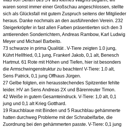
waren sonst immer einer Großschau angeschlossen, stellte
In eigener Sache....
sich als Glücksfall mit gutem Zuspruch seitens der Mitglieder
heraus. Danke nochmals an den ausführenden Verein. 232
Steigerkröpfer in fast allen Farben präsentierten sich den 3
Kontakt
amtierenden Sonderrichtern, Andreas Rambow, Karl Ludwig
Meyer und Michael Barbeito.
Datenschutzerklärung
73 schwarze in prima Qualität . V-Tiere zeigten 1.0 jung,
Kührt Hellfried, 0,1 jung, Frankerl Jakob, 0,1 alt, Benesch
Impressum
Hartmut. 61 Rote mit Höhen und Tiefen, hier ist besonders
die Armschwingenstruktur zu beachten! V-Tiere: 1.0 alt,
Sens Patrick, 0,1 jung Offhaus Jürgen.
27 Gelbe folgten, ein herausstechendes Spitzentier fehlte
leider. HV an Sens Andreas 2X und Bärenreuter Timon.
42 Weiße in gutem Gesamteindruck. V-Tiere: 1,0 alt, 0,1
jung und 0,1 alt Krieg Gotthard.
19 Rauchblaue mit Binden und 5 Rauchblau gehämmerte
hatten durchweg Probleme mit der Schnabelfarbe, die
Zuordnung bei den gehämmerten passte. V-Tiere: 0,1 jung