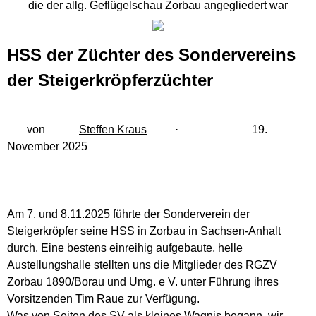
die der allg. Geflügelschau Zorbau angegliedert war
zu Besuch bei ....
HSS der Züchter des Sondervereins
Begründer des 1. deutschen
RGZV
der Steigerkröpferzüchter
Historisch
von
Steffen Kraus
· 19.
November 2025
kleiner Taubenleitfaden - für
Anfänger
Berichte & Links rund um
Am 7. und 8.11.2025 führte der Sonderverein der
Tauben
Steigerkröpfer seine HSS in Zorbau in Sachsen-Anhalt
durch. Eine bestens einreihig aufgebaute, helle
Archiv
Austellungshalle stellten uns die Mitglieder des RGZV
Zorbau 1890/Borau und Umg. e V. unter Führung ihres
Vorsitzenden Tim Raue zur Verfügung.
Gästebuch
Was von Seiten des SV als kleines Wagnis begann, wir