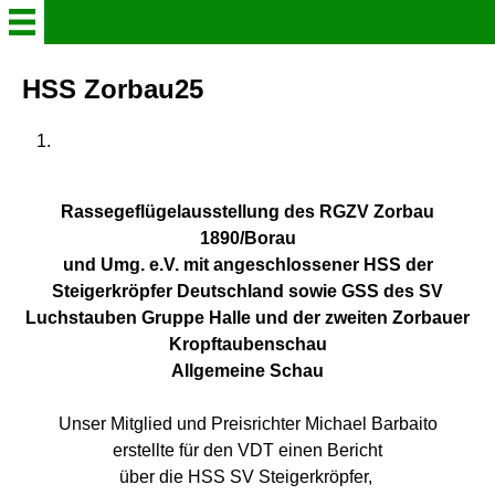
Willkommen
HSS Zorbau25
Verein
Der Steigerkröpfer
Rassegeflügelausstellung des RGZV Zorbau
1890/Borau
und Umg. e.V. mit angeschlossener HSS der
Aktuelles
Steigerkröpfer Deutschland sowie GSS des SV
Luchstauben Gruppe Halle und der zweiten Zorbauer
Gruppenleben in Bildern
Kropftaubenschau
Allgemeine Schau
Info - Heft 2026
Unser Mitglied und Preisrichter Michael Barbaito
erstellte für den VDT einen Bericht
Schaukataloge
über die HSS SV Steigerkröpfer,