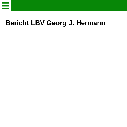
Willkommen
Bericht LBV Georg J. Hermann
Verein
Der Steigerkröpfer
Aktuelles
Gruppenleben in Bildern
Info - Heft 2026
Schaukataloge