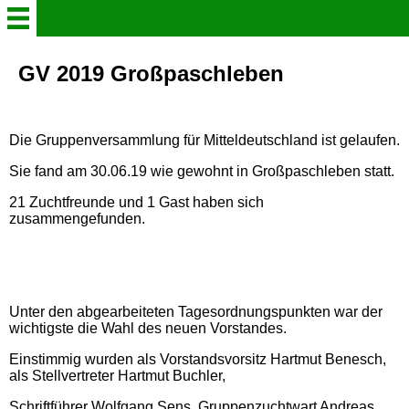
Willkommen
GV 2019 Großpaschleben
Verein
Die Gruppenversammlung für Mitteldeutschland ist gelaufen.
Der Steigerkröpfer
Sie fand am 30.06.19 wie gewohnt in Großpaschleben statt.
21 Zuchtfreunde und 1 Gast haben sich
zusammengefunden.
Aktuelles
Gruppenleben in Bildern
Unter den abgearbeiteten Tagesordnungspunkten war der
Info - Heft 2026
wichtigste die Wahl des neuen Vorstandes.
Einstimmig wurden als Vorstandsvorsitz Hartmut Benesch,
als Stellvertreter Hartmut Buchler,
Schaukataloge
Schriftführer Wolfgang Sens, Gruppenzuchtwart Andreas