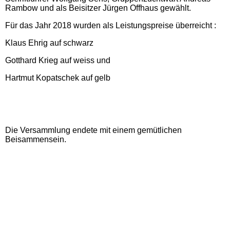
Rambow und als Beisitzer Jürgen Offhaus gewählt.
zu Besuch bei ....
Für das Jahr 2018 wurden als Leistungspreise überreicht :
Klaus Ehrig auf schwarz
Begründer des 1. deutschen
RGZV
Gotthard Krieg auf weiss und
Hartmut Kopatschek auf gelb
Historisch
kleiner Taubenleitfaden - für
Anfänger
Die Versammlung endete mit einem gemütlichen
Beisammensein.
Berichte & Links rund um
Tauben
Archiv
Gästebuch