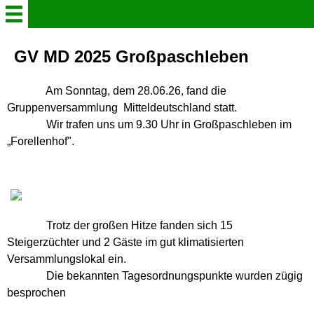
Willkommen
GV MD 2025 Großpaschleben
Verein
Am Sonntag, dem 28.06.26, fand die
Gruppenversammlung Mitteldeutschland statt.
Wir trafen uns um 9.30 Uhr in Großpaschleben im
Der Steigerkröpfer
„Forellenhof".
Aktuelles
Gruppenleben in Bildern
Trotz der großen Hitze fanden sich 15
Steigerzüchter und 2 Gäste im gut klimatisierten
Info - Heft 2026
Versammlungslokal ein.
Die bekannten Tagesordnungspunkte wurden zügig
Schaukataloge
besprochen