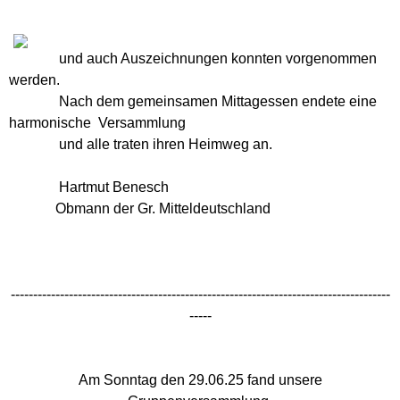
zu Besuch bei ....
und auch Auszeichnungen konnten vorgenommen
Begründer des 1. deutschen
werden.
RGZV
Nach dem gemeinsamen Mittagessen endete eine
harmonische Versammlung
Historisch
und alle traten ihren Heimweg an.
Hartmut Benesch
kleiner Taubenleitfaden - für
Obmann der Gr. Mitteldeutschland
Anfänger
Berichte & Links rund um
Tauben
-------------------------------------------------------------------------------------
-----
Archiv
Am Sonntag den 29.06.25 fand unsere
Gästebuch