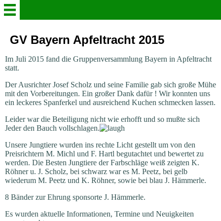
Willkommen
GV Bayern Apfeltracht 2015
Im Juli 2015 fand die Gruppenversammlung Bayern in Apfeltracht
Verein
statt.
Der Ausrichter Josef Scholz und seine Familie gab sich große Mühe
Der Steigerkröpfer
mit den Vorbereitungen. Ein großer Dank dafür ! Wir konnten uns
ein leckeres Spanferkel und ausreichend Kuchen schmecken lassen.
Leider war die Beteiligung nicht wie erhofft und so mußte sich
Aktuelles
Jeder den Bauch vollschlagen.
Unsere Jungtiere wurden ins rechte Licht gestellt um von den
Gruppenleben in Bildern
Preisrichtern M. Michl und F. Hartl begutachtet und bewertet zu
werden. Die Besten Jungtiere der Farbschläge weiß zeigten K.
Röhner u. J. Scholz, bei schwarz war es M. Peetz, bei gelb
Info - Heft 2026
wiederum M. Peetz und K. Röhner, sowie bei blau J. Hämmerle.
8 Bänder zur Ehrung sponsorte J. Hämmerle.
Schaukataloge
Es wurden aktuelle Informationen, Termine und Neuigkeiten