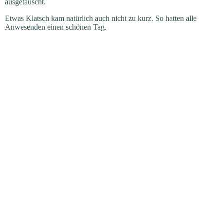
ausgetauscht.
zu Besuch bei ....
Etwas Klatsch kam natürlich auch nicht zu kurz. So hatten alle
Anwesenden einen schönen Tag.
Begründer des 1. deutschen
RGZV
Historisch
kleiner Taubenleitfaden - für
Anfänger
Berichte & Links rund um
Tauben
Archiv
Gästebuch