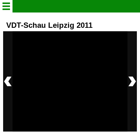
Willkommen
VDT-Schau Leipzig 2011
Verein
Der Steigerkröpfer
Aktuelles
Gruppenleben in Bildern
Info - Heft 2026
Schaukataloge