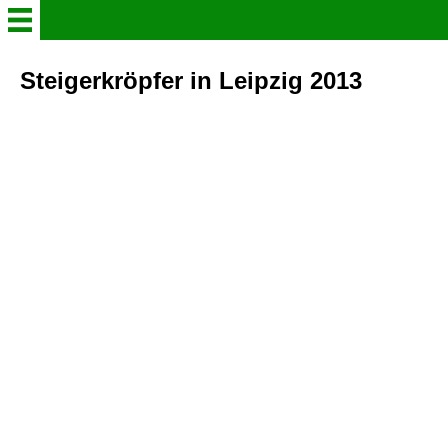
Willkommen
Steigerkröpfer in Leipzig 2013
Verein
Der Steigerkröpfer
Aktuelles
Gruppenleben in Bildern
Info - Heft 2026
Schaukataloge