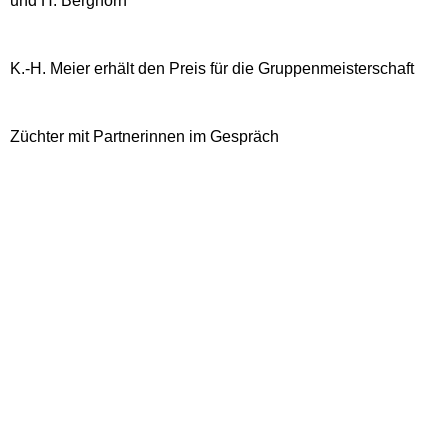
und H. Berghorn
zu Besuch bei ....
K.-H. Meier erhält den Preis für die Gruppenmeisterschaft
Begründer des 1. deutschen
RGZV
Züchter mit Partnerinnen im Gespräch
Historisch
kleiner Taubenleitfaden - für
Anfänger
Berichte & Links rund um
Tauben
Archiv
Gästebuch