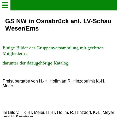
Willkommen
GS NW in Osnabrück anl. LV-Schau
Weser/Ems
Verein
Einige Bilder der Gruppenversammlung mit geehrten
Der Steigerkröpfer
Mitgliedern :
darunter der dazugehörige Katalog
Aktuelles
Gruppenleben in Bildern
Preisübergabe von H.-H. Hollm an R. Hinzdorf mit K.-H.
Meier
Info - Heft 2026
Schaukataloge
im Bild v. l. K.-H. Meier, H.-H. Hollm, R. Hinzdorf, K.-L. Meyer